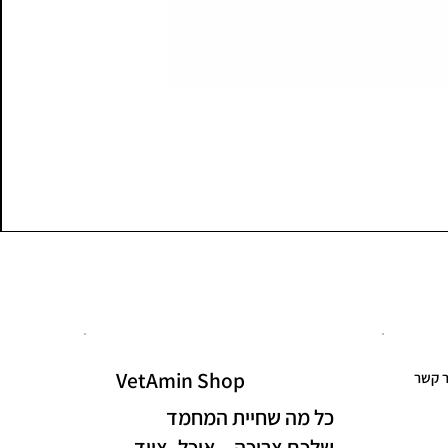
VetAmin Shop
ר קשר
כל מה שחיית המחמד
שלכם צריכה – אוכל, ציוד,