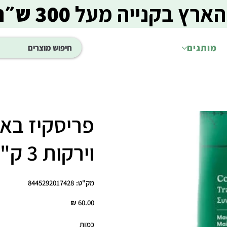
הארץ בקנייה מעל
300 ש״ח
מותגים
פריסקיז בא
וירקות 3 ק"ג
מק"ט
מק"ט:
8445292017428
8445292017428
מחיר
כמות