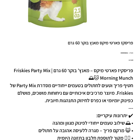
פריסקז פארטי מיקס מאנץ בוקר 60 גרם
מק"ט
מק"ט:
050000586011
0500005860
מחיר
פריסקיז פארטי מיקס – מאנץ' בוקר 60 גרם | Friskies Party Mix
Morning Munch 🐱🌅
חטיף פריך וטעים לחתולים בטעמים ייחודיים מסדרת Party Mix של
Friskies. מיוצר מרכיבים איכותיים עם ניחוחות מושכים, מושלם
כפינוק יומיומי או כפרס לחיזוק התנהגות חיובית.
---
✔️ יתרונות עיקריים:
• 🌅 שילוב טעמים ייחודי לפינוק מגוון ומהנה
• 😺 מרקם פריך – מגרה ללעיסה אהובה על חתולים
• 🧑‍⚕️ מקור לתוספת חלבון בתזונה היומית