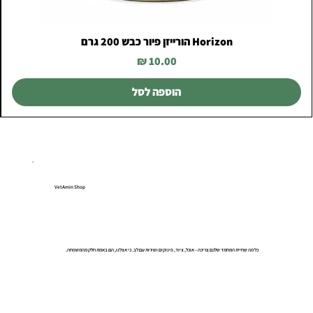
Horizon הורייזן פיור כבש 200 גרם
מחיר
הוספה לסל
VetAmin Shop
כל מה שחיית המחמד שלכם צריכה – אוכל, ציוד, פינוקים ושירות עם לב. כי אצלנו, הם באמת חלק מהמשפחה.