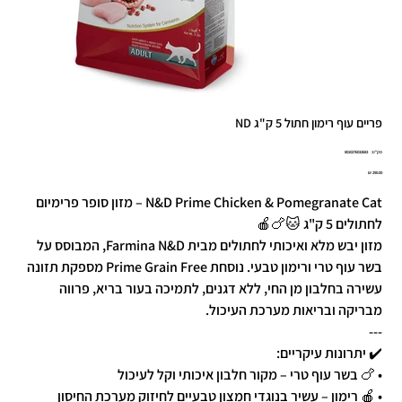
פריים עוף רימון חתול 5 ק"ג ND
מק"ט
מק"ט:
8010276032683
8010276032
מחיר
N&D Prime Chicken & Pomegranate Cat – מזון סופר פרימיום
לחתולים 5 ק"ג 🐱🍗🍎
מזון יבש מלא ואיכותי לחתולים מבית Farmina N&D, המבוסס על
בשר עוף טרי ורימון טבעי. נוסחת Prime Grain Free מספקת תזונה
עשירה בחלבון מן החי, ללא דגנים, לתמיכה בעור בריא, פרווה
מבריקה ובריאות מערכת העיכול.
---
✔️ יתרונות עיקריים:
• 🍗 בשר עוף טרי – מקור חלבון איכותי וקל לעיכול
• 🍎 רימון – עשיר בנוגדי חמצון טבעיים לחיזוק מערכת החיסון