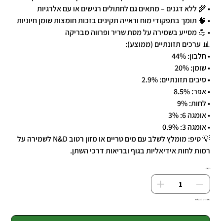
• 🌾 ללא דגנים – מתאים גם לחתולים רגישים או עם אלרגיות
• 🧠 תומך בתפקודי מוח וראייה תקינים בזכות חומצות שומן חיוניות
• 💪 מסייע בשמירה על מסת שריר ופרווה מבריקה
📊 ערכים תזונתיים (ממוצע):
• חלבון: 44%
• שומן: 20%
• סיבים תזונתיים: 2.9%
• אפר: 8.5%
• לחות: 9%
• אומגה 6: 3%
• אומגה 3: 0.9%
💡 טיפ: מומלץ לשלב עם מים טריים או מזון רטוב N&D לשמירה על
רמות לחות אידיאליות בגוף ובריאות דרכי השתן.
כמות
נותרו רק 1 במלאי