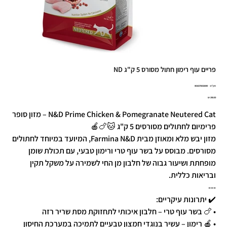
פריים עוף רימון חתול מסורס 5 ק"ג ND
מק"ט
מק"ט:
8010276032690
8010276032
מחיר
N&D Prime Chicken & Pomegranate Neutered Cat – מזון סופר
פרימיום לחתולים מסורסים 5 ק"ג 🐱🍗🍎
מזון יבש מלא ומאוזן מבית Farmina N&D, המיועד במיוחד לחתולים
מסורסים. מבוסס על בשר עוף טרי ורימון טבעי, עם תכולת שומן
מופחתת ושיעור גבוה של חלבון מן החי לשמירה על משקל תקין
ובריאות כללית.
---
✔️ יתרונות עיקריים:
• 🍗 בשר עוף טרי – חלבון איכותי לתחזוקת מסת שריר רזה
• 🍎 רימון – עשיר בנוגדי חמצון טבעיים לתמיכה במערכת החיסון