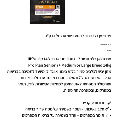
פרו פלאן כלב סניור 7+ גזע בינוני או גדול 14 ק"ג
מק"ט
מק"ט:
7613035122796
7613035122
מחיר
פרו פלאן כלב סניור 7+ גזע בינוני או גדול 14 ק"ג 🐾🍽️
Pro Plan Senior 7+ Medium or Large Breed 14kg
מזון יבש לכלבים סניור בגזע בינוני או גדול, מיועד לתמיכה בבריאות
הכלב המבוגר מגיל 7 ומעלה. נוסח במיוחד עם חלבון איכותי
ופורמולה המפחיתה את הסיכון למחלות הקשורות לגיל, תומך
במפרקים, ובמערכת החיסונית.
---
✔️ יתרונות עיקריים:
• 🍗 חלבון איכותי – תומך בשמירה על מסת שריר בריאה
• 🦴 תומך במפרקים – עוזר בשמירה על בריאות המפרקים