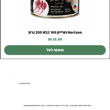
Horizon הורייזן פיור כבש 200 גרם
מחיר
הוספה לסל
VetAmin Shop
כל מה שחיית המחמד שלכם צריכה – אוכל, ציוד, פינוקים ושירות עם לב. כי אצלנו, הם באמת חלק מהמשפחה.