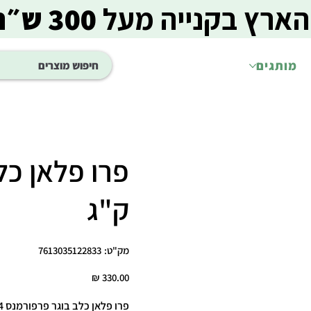
הארץ בקנייה מעל
300 ש״ח
מותגים
ק"ג
מק"ט
מק"ט:
7613035122833
7613035122833
מחיר
פרו פלאן כלב בוגר פרפורמנס 14 ק"ג 🐾🍽️