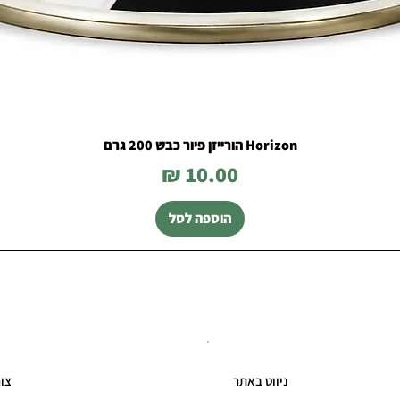
Horizon הורייזן פיור כבש 200 גרם
מחיר
הוספה לסל
ניווט באתר
צו