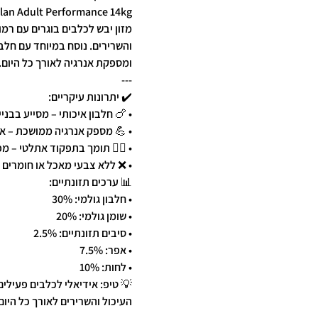
lan Adult Performance 14kg
מזון יבש לכלבים בוגרים עם רמ
והשרירים. נוסח במיוחד עם חלב
ומספקת אנרגיה לאורך כל היום.
---
✔️ יתרונות עיקריים:
• 🍗 חלבון איכותי – מסייע בבני
• 💪 מספק אנרגיה ממושכת – אי
• 🏃‍♂️ תומך בתפקוד אתלטי – מ
• ❌ ללא צבעי מאכל או חומרים 
📊 ערכים תזונתיים:
• חלבון גולמי: 30%
• שומן גולמי: 20%
• סיבים תזונתיים: 2.5%
• אפר: 7.5%
• לחות: 10%
💡 טיפ: אידיאלי לכלבים פעילי
העיכול והשרירים לאורך כל היום