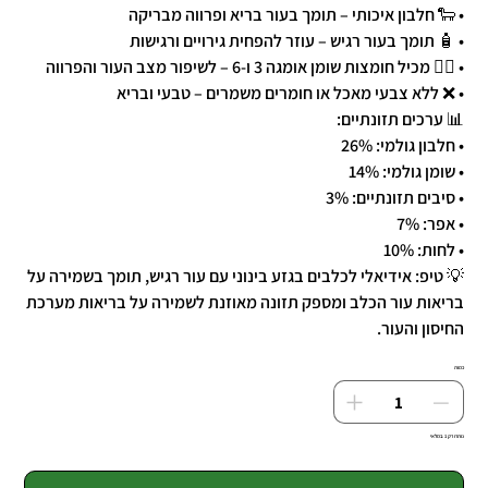
• 🐑 חלבון איכותי – תומך בעור בריא ופרווה מבריקה
• 🧴 תומך בעור רגיש – עוזר להפחית גירויים ורגישות
• 🧑‍⚕️ מכיל חומצות שומן אומגה 3 ו-6 – לשיפור מצב העור והפרווה
• ❌ ללא צבעי מאכל או חומרים משמרים – טבעי ובריא
📊 ערכים תזונתיים:
• חלבון גולמי: 26%
• שומן גולמי: 14%
• סיבים תזונתיים: 3%
• אפר: 7%
• לחות: 10%
💡 טיפ: אידיאלי לכלבים בגזע בינוני עם עור רגיש, תומך בשמירה על
בריאות עור הכלב ומספק תזונה מאוזנת לשמירה על בריאות מערכת
החיסון והעור.
כמות
נותרו רק 1 במלאי