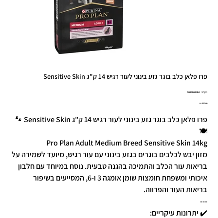
פרו פלאן כלב בוגר גזע בינוני לעור רגיש 14 ק"ג Sensitive Skin
מק"ט
מק"ט:
7613035120464
7613035120
מחיר
פרו פלאן כלב בוגר גזע בינוני לעור רגיש 14 ק"ג Sensitive Skin 🐾
🍽️
Pro Plan Adult Medium Breed Sensitive Skin 14kg
מזון יבש לכלבים בוגרים בגזע בינוני עם עור רגיש, מיועד לשמירה על
בריאות עור הכלב והתמיכה בהגנה טבעית. נוסח במיוחד עם חלבון
איכותי ומשפחת חומצות שומן אומגה 3 ו-6, המסייעים בשיפור
בריאות העור והפרווה.
---
✔️ יתרונות עיקריים: