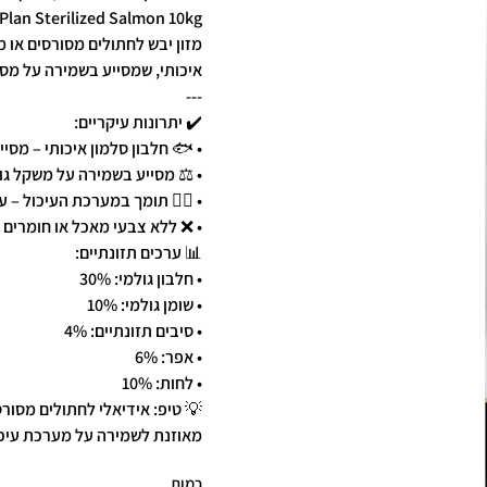
Plan Sterilized Salmon 10kg
מזון יבש לחתולים מסורסים או 
איכותי, שמסייע בשמירה על מסת
---
✔️ יתרונות עיקריים:
• 🐟 חלבון סלמון איכותי – מסי
• ⚖️ מסייע בשמירה על משקל גו
• 🧑‍⚕️ תומך במערכת העיכול – ע
• ❌ ללא צבעי מאכל או חומרים 
📊 ערכים תזונתיים:
• חלבון גולמי: 30%
• שומן גולמי: 10%
• סיבים תזונתיים: 4%
• אפר: 6%
• לחות: 10%
💡 טיפ: אידיאלי לחתולים מסור
מאוזנת לשמירה על מערכת עיכו
כמות