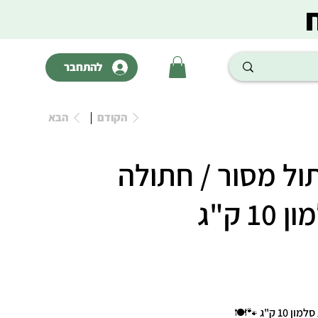
להתחבר
הקודם
הבא
ול מסור / חתולה
 ק"ג
"ג 🐾🍽️