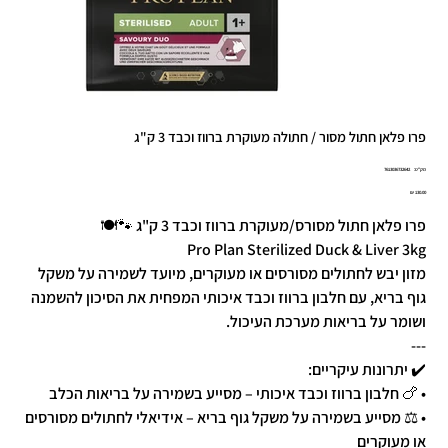
פרו פלאן חתול מסור / חתולה מעוקרת ברווז וכבד 3 ק"ג
מק"ט
מק"ט:
7613036732642
7613036732
מחיר
פרו פלאן חתול מסורס/מעוקרת ברווז וכבד 3 ק"ג 🐾🍽️
Pro Plan Sterilized Duck & Liver 3kg
מזון יבש לחתולים מסורסים או מעוקרים, מיועד לשמירה על משקל
גוף בריא, עם חלבון ברווז וכבד איכותי המפחית את הסיכון להשמנה
ושומר על בריאות מערכת העיכול.
---
✔️ יתרונות עיקריים:
• 🍗 חלבון ברווז וכבד איכותי – מסייע בשמירה על בריאות הכלב
• ⚖️ מסייע בשמירה על משקל גוף בריא – אידיאלי לחתולים מסורסים
או מעוקרים