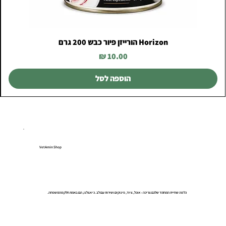
Horizon הורייזן פיור כבש 200 גרם
מחיר
הוספה לסל
VetAmin Shop
כל מה שחיית המחמד שלכם צריכה – אוכל, ציוד, פינוקים ושירות עם לב. כי אצלנו, הם באמת חלק מהמשפחה.