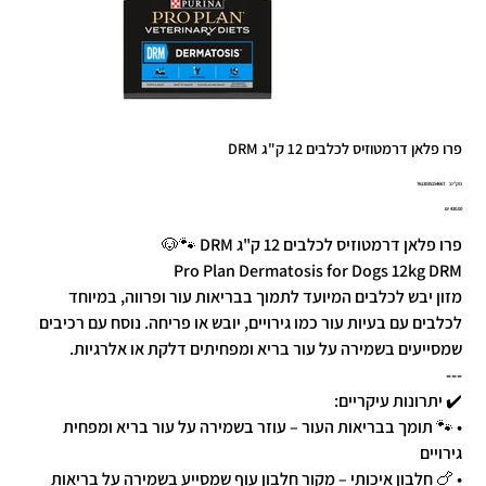
פרו פלאן דרמטוזיס לכלבים 12 ק"ג DRM
מק"ט
מק"ט:
7613035154667
7613035154
מחיר
פרו פלאן דרמטוזיס לכלבים 12 ק"ג DRM 🐾🐶
Pro Plan Dermatosis for Dogs 12kg DRM
מזון יבש לכלבים המיועד לתמוך בבריאות עור ופרווה, במיוחד
לכלבים עם בעיות עור כמו גירויים, יובש או פריחה. נוסח עם רכיבים
שמסייעים בשמירה על עור בריא ומפחיתים דלקת או אלרגיות.
---
✔️ יתרונות עיקריים:
• 🐾 תומך בבריאות העור – עוזר בשמירה על עור בריא ומפחית
גירויים
• 🍗 חלבון איכותי – מקור חלבון עוף שמסייע בשמירה על בריאות