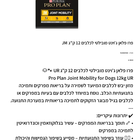
פרו פלאן ג'וינט מובילטי לכלבים 12 ק"ג JM
מק"ט
מק"ט:
7613036678292
7613036678
מחיר
פרו פלאן ג'וינט מובילטי לכלבים 12 ק"ג UR 🐾🐶
Pro Plan Joint Mobility for Dogs 12kg UR
מזון יבש לכלבים המיועד לשמירה על בריאות מפרקים ותמיכה
בתנועתיות הכלב. נוסח במיוחד לכלבים עם בעיות במפרקים או
לכלבים בגיל מבוגר הזקוקים לתמיכה בריאותית במערכת התנועה.
---
✔️ יתרונות עיקריים:
• 🦴 תומך בבריאות המפרקים – עשיר בגלוקוזאמין וכונדרואיטין
לתמיכה במפרקים
• 🧑‍⚕️ עוזר בשיפור התנועתיות – מסייע בשיפור הגמישות והיכולת