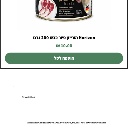
Horizon הורייזן פיור כבש 200 גרם
מחיר
הוספה לסל
VetAmin Shop
כל מה שחיית המחמד שלכם צריכה – אוכל, ציוד, פינוקים ושירות עם לב. כי אצלנו, הם באמת חלק מהמשפחה.