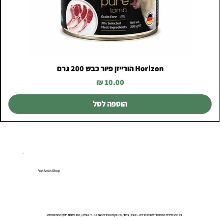
Horizon הורייזן פיור כבש 200 גרם
מחיר
הוספה לסל
VetAmin Shop
כל מה שחיית המחמד שלכם צריכה – אוכל, ציוד, פינוקים ושירות עם לב. כי אצלנו, הם באמת חלק מהמשפחה.