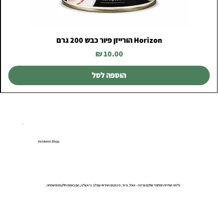
Horizon הורייזן פיור כבש 200 גרם
מחיר
הוספה לסל
VetAmin Shop
כל מה שחיית המחמד שלכם צריכה – אוכל, ציוד, פינוקים ושירות עם לב. כי אצלנו, הם באמת חלק מהמשפחה.