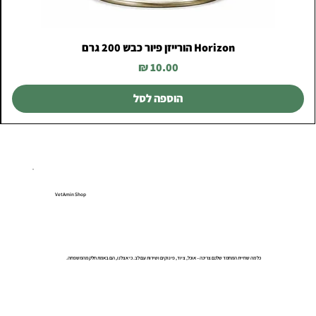
Horizon הורייזן פיור כבש 200 גרם
מחיר
הוספה לסל
VetAmin Shop
כל מה שחיית המחמד שלכם צריכה – אוכל, ציוד, פינוקים ושירות עם לב. כי אצלנו, הם באמת חלק מהמשפחה.