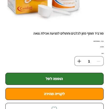
פורביד תוסף מזון לכלבים וחתולים למניעת אכילת צואה
מק"ט
מק"ט:
8025767002014
8025767002
מחיר
כמות
הוספה לסל
לקנייה מהירה