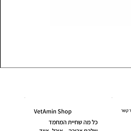
VetAmin Shop
ר קשר
כל מה שחיית המחמד
שלכם צריכה – אוכל, ציוד,