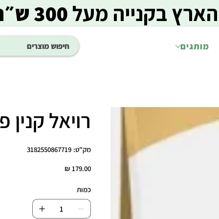
הארץ בקנייה מעל
300 ש״ח
מותגים
רויאל קנין פודל 
מק"ט
מק"ט:
3182550867719
3182550867719
מחיר
כמות