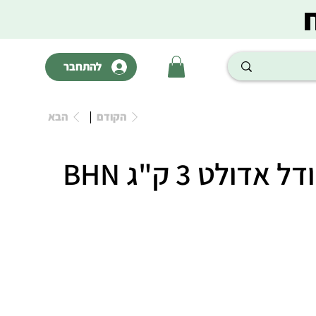
להתחבר
הקודם
הבא
אדולט 3 ק"ג BHN