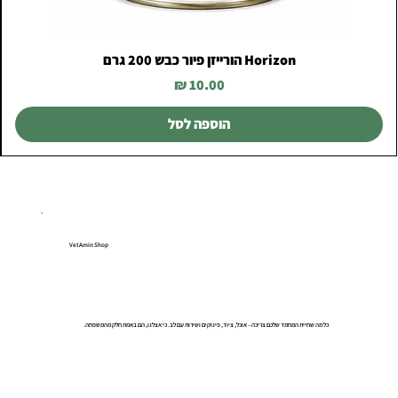
Horizon הורייזן פיור כבש 200 גרם
מחיר
הוספה לסל
VetAmin Shop
כל מה שחיית המחמד שלכם צריכה – אוכל, ציוד, פינוקים ושירות עם לב. כי אצלנו, הם באמת חלק מהמשפחה.