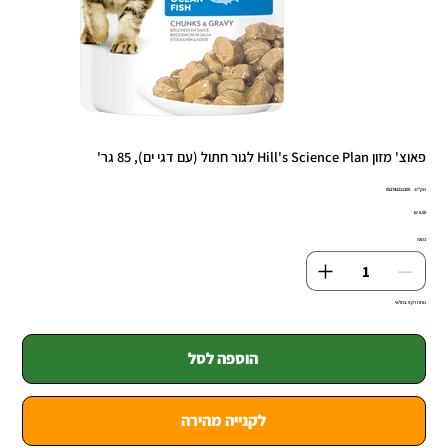
פאוצ' מזון Hill's Science Plan לגור חתול (עם דגי ים), 85 גר'
מק"ט
מק"ט:
052742211305
0527422113
מחיר
כמות
נותרו רק 9 במלאי
הוספה לסל
לקנייה מהירה