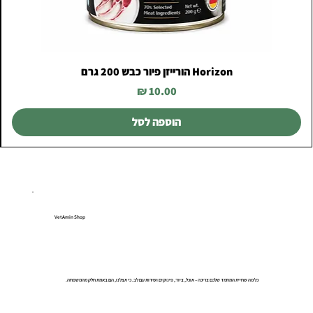
Horizon הורייזן פיור כבש 200 גרם
מחיר
הוספה לסל
VetAmin Shop
כל מה שחיית המחמד שלכם צריכה – אוכל, ציוד, פינוקים ושירות עם לב. כי אצלנו, הם באמת חלק מהמשפחה.