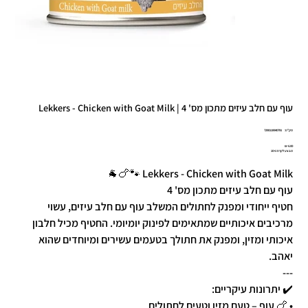
עוף עם חלב עיזים מתכון מס' 4 | Lekkers - Chicken with Goat Milk
מק"ט
מק"ט:
7290118940791
7290118940
מחיר
מבצע לקרס 10+1
Lekkers - Chicken with Goat Milk 🐾🍗🐐
עוף עם חלב עיזים מתכון מס' 4
חטיף ייחודי ומפנק לחתולים המשלב עוף עם חלב עיזים, עשוי
מרכיבים איכותיים שמתאימים לפינוק יומיומי. החטיף מכיל חלבון
איכותי ומזין, ומפנק את חתולך בטעמים עשירים ומיוחדים שהוא
יאהב.
---
✔️ יתרונות עיקריים:
• 🍗 עוף – טעם מזין וטעים לחתולים