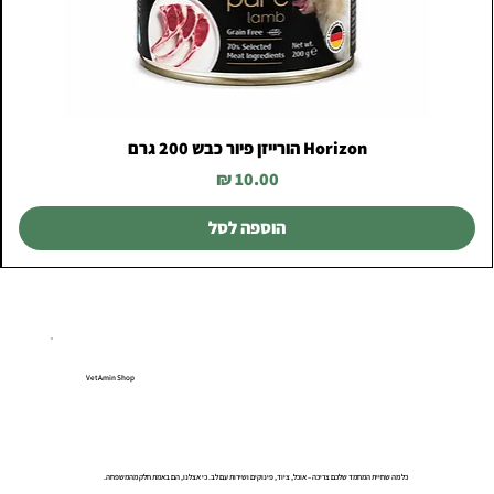
Horizon הורייזן פיור כבש 200 גרם
מחיר
הוספה לסל
VetAmin Shop
כל מה שחיית המחמד שלכם צריכה – אוכל, ציוד, פינוקים ושירות עם לב. כי אצלנו, הם באמת חלק מהמשפחה.