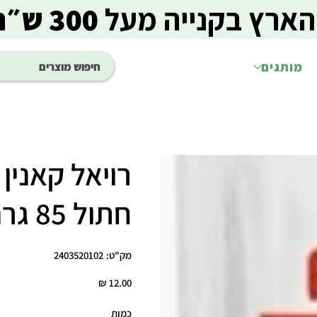
הארץ בקנייה מעל
300 ש״ח
מותגים
רויאל קאנין 
חתול 85 גרם פאוץ'
מק"ט
מק"ט:
2403520102
2403520102
מחיר
כמות