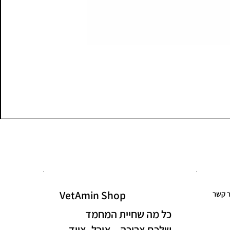
VetAmin Shop
ר קשר
כל מה שחיית המחמד
שלכם צריכה – אוכל, ציוד,