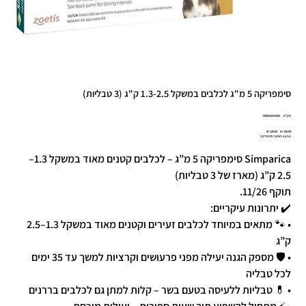
סימפריקה 5 מ"ג לכלבים במשקל 1.3-2.5 ק"ג (3 טבליות)
מק"ט
מק"ט:
7290015513555
7290015513
מחיר
מחיר
מבצע השקה סימפריקה
מקורי
מבצע
Simparica סימפריקה 5 מ”ג – לכלבים קטנים מאוד במשקל 1.3–
2.5 ק”ג (מארז של 3 טבליות)
תוקף 11/26.
✔️ יתרונות עיקריים:
• 🐾 מתאים במיוחד לכלבים זעירים וקטנים מאוד במשקל 1.3–2.5
ק”ג
• 🛡️ מספק הגנה יעילה מפני פרעושים וקרציות למשך עד 35 ימים
לכל טבליה
• 💊 טבליות ללעיסה בטעם בשר – קלות למתן גם לכלבים בררנים