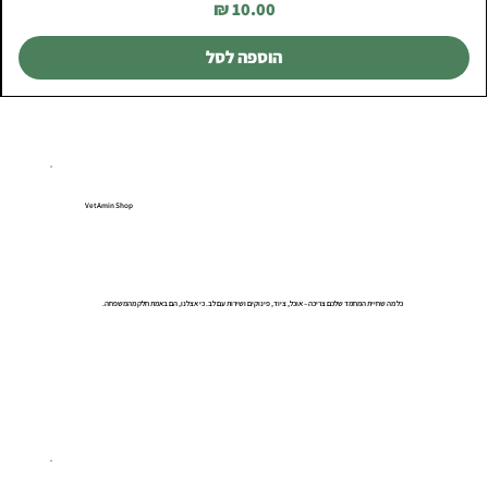
מחיר
הוספה לסל
VetAmin Shop
כל מה שחיית המחמד שלכם צריכה – אוכל, ציוד, פינוקים ושירות עם לב. כי אצלנו, הם באמת חלק מהמשפחה.