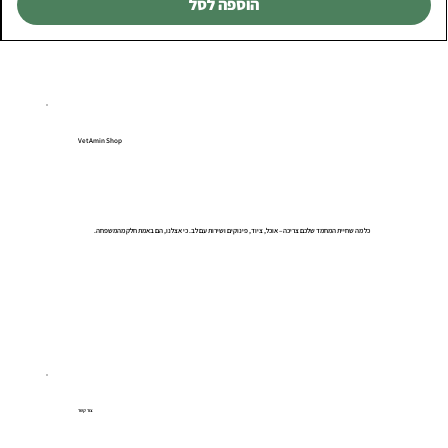
הוספה לסל
VetAmin Shop
כל מה שחיית המחמד שלכם צריכה – אוכל, ציוד, פינוקים ושירות עם לב. כי אצלנו, הם באמת חלק מהמשפחה.
צור קשר