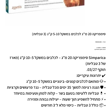
סימפריקה 20 מ"ג לכלבים במשקל 5-10 ק"ג (3 טבליות)
מק"ט
מק"ט:
7290015513456
7290015513
מחיר
מחיר
מבצע השקה סימפריקה
מקורי
מבצע
Simparica סימפריקה 20 מ”ג – לכלבים במשקל 5–10 ק”ג (מארז
של 3 טבליות)
תוקף 03/27.
✔️ יתרונות עיקריים:
• 🐶 מותאם לכלבים קטנים–בינוניים במשקל 5–10 ק”ג
• 🛡️ הגנה רציפה למשך 35 ימים מכל טבליה – נגד פרעושים וקרציות
• 💊 טבליות ללעיסה בטעם בשר – קלות למתן וטעימות במיוחד
• ⚡ מתחיל להשפיע תוך שעות – יעילות גבוהה ומהירה
• 📦 כולל 3 טבליות – כיסוי מלא ל־3 חודשים