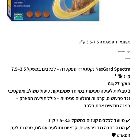
נקסגארד ספקטרה 3.5-7.5 ק"ג
מק"ט
מק"ט:
4028691582861
4028691582
מחיר
NexGard Spectra נקסגארד ספקטרה – לכלבים במשקל 3.5–7.5
ק”ג 🐕💊
תוקף 04/27
3 טבליות לעיסה טעימות במיוחד שמעניקות טיפול משולב ואפקטיבי
נגד פרעושים, קרציות ותולעים פנימיות – כולל תולעת הפארק –
במנה חודשית אחת בלבד.
✔️ מיועד לכלבים קטנים במשקל 3.5–7.5 ק”ג
✔️ הגנה רחבה נגד פרעושים, קרציות ותולעים עגולות, סרט ותולעת
הפארק 🛡️