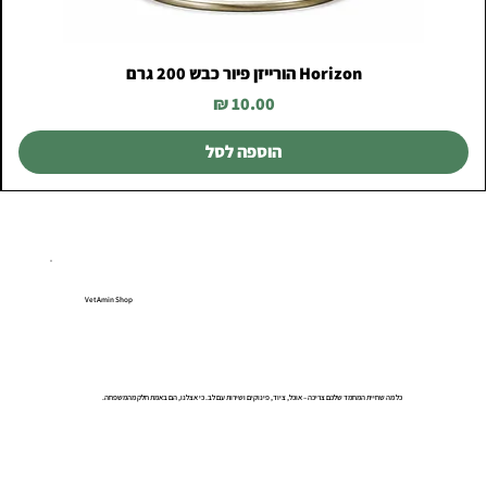
Horizon הורייזן פיור כבש 200 גרם
מחיר
הוספה לסל
VetAmin Shop
כל מה שחיית המחמד שלכם צריכה – אוכל, ציוד, פינוקים ושירות עם לב. כי אצלנו, הם באמת חלק מהמשפחה.