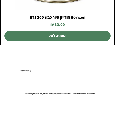
Horizon הורייזן פיור כבש 200 גרם
מחיר
הוספה לסל
VetAmin Shop
כל מה שחיית המחמד שלכם צריכה – אוכל, ציוד, פינוקים ושירות עם לב. כי אצלנו, הם באמת חלק מהמשפחה.