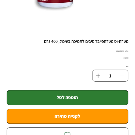
נוטרה-וט נוטרהפייבר סיבים לתמיכה בעיכול, 400 גרם
מק"ט
מק"ט:
5060198720796
5060198720
מחיר
כמות
הוספה לסל
לקנייה מהירה