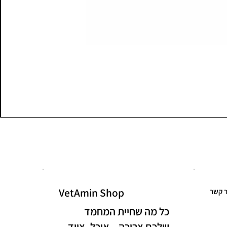
VetAmin Shop
ר קשר
כל מה שחיית המחמד
שלכם צריכה – אוכל, ציוד,