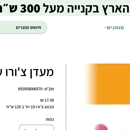
הארץ בקנייה מעל
300 ש״ח
מותגים
מעדן צ'ורו עוף u
מק"ט
מק"ט:
855958006570
855958006570
מחיר
מבצע צ'ורו 10 יח' ב 120 ש"ח
כמות