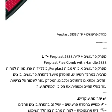
מסרק פרעושים + ידית 5838 Ferplast
מק"ט
מק"ט:
8010690056401
8010690056
מחיר
מסרק פרעושים + ידית 5838 Ferplast 🐾🧹
Ferplast Flea Comb with Handle 5838
מסרק פרעושים איכותי מבית Ferplast, כולל ידית ארגונומית לנוחות
מרבית במהלך השימוש. המסרק מיועד להסרת פרעושים, ביצים
וזחלים, ומתאים לחתולים וכלבים. המסרק עוזר לשמור על בריאות
עור בעלי החיים ומפחית את הסיכון למחלות עור.
---
✔️ יתרונות עיקריים:
• 🪶 מסייע בהסרת פרעושים – יעיל גם בהסרת ביצים וזחלים
• 🖐️ ידית ארגונומית – לנוחות מרבית במהלך השימוש