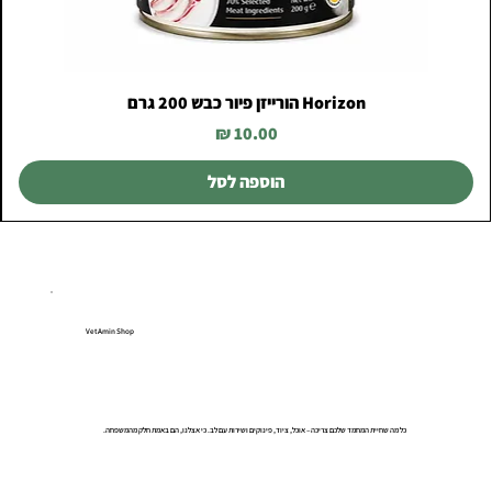
Horizon הורייזן פיור כבש 200 גרם
מחיר
הוספה לסל
VetAmin Shop
כל מה שחיית המחמד שלכם צריכה – אוכל, ציוד, פינוקים ושירות עם לב. כי אצלנו, הם באמת חלק מהמשפחה.