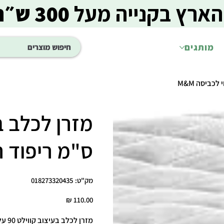
הארץ בקנייה מעל
300 ש״ח
מותגים
ס"מ ריפוד רך 
מק"ט
מק"ט:
018273320435
018273320435
מחיר
מזרן לכלב בעיצוב קווילט 90 על 60 ס"מ – M&M Quilted Dog Mattress