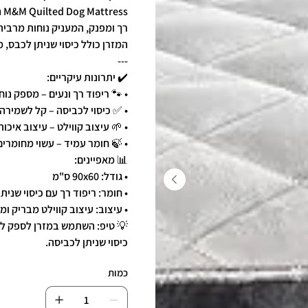
רך ומפנק, המעניק נוחות מרבית
המזרן כולל כיסוי שניתן לכבס, 
---
✔️ יתרונות עיקריים:
• 🐾 ריפוד רך ונעים – מספק נו
• ✅ כיסוי לכביסה – קל לשמירה ע
• 🌱 עיצוב קווילט – עיצוב איכו
• 🍃 חומר עמיד – עשוי מחומרים
📊 מאפיינים:
• גודל: 90x60 ס"מ
• חומר: ריפוד רך עם כיסוי שנית
• עיצוב: עיצוב קווילט מבריק ומ
💡 טיפ: השתמש במזרן לספק לכלב
כיסוי שניתן לכביסה.
כמות