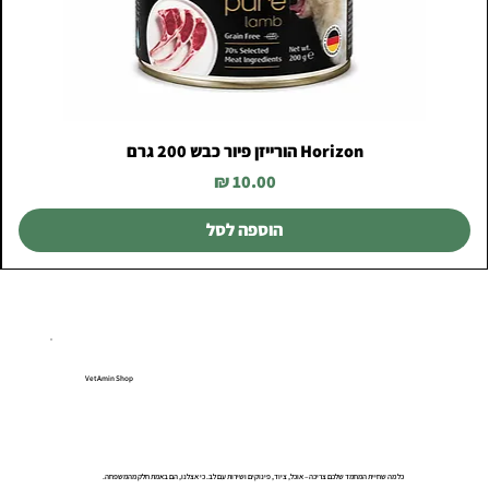
Horizon הורייזן פיור כבש 200 גרם
מחיר
הוספה לסל
VetAmin Shop
כל מה שחיית המחמד שלכם צריכה – אוכל, ציוד, פינוקים ושירות עם לב. כי אצלנו, הם באמת חלק מהמשפחה.