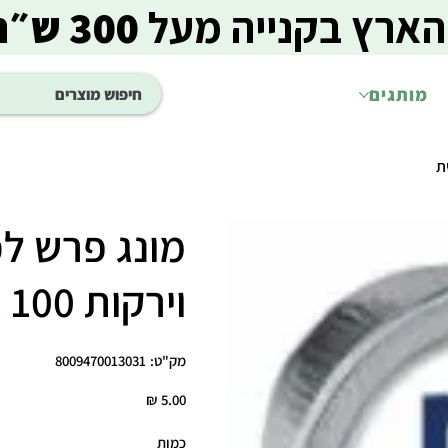
הארץ בקנייה מעל
300 ש״ח
מותגים
מונג פרש ל
וירקות 100 גרם מגשית
מק"ט
מק"ט:
8009470013031
8009470013031
מחיר
כמות