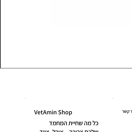
VetAmin Shop
ר קשר
כל מה שחיית המחמד
שלכם צריכה – אוכל, ציוד,