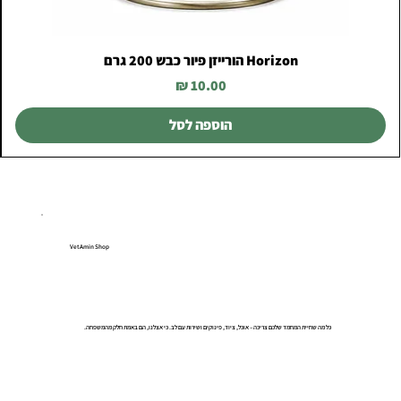
Horizon הורייזן פיור כבש 200 גרם
מחיר
הוספה לסל
VetAmin Shop
כל מה שחיית המחמד שלכם צריכה – אוכל, ציוד, פינוקים ושירות עם לב. כי אצלנו, הם באמת חלק מהמשפחה.