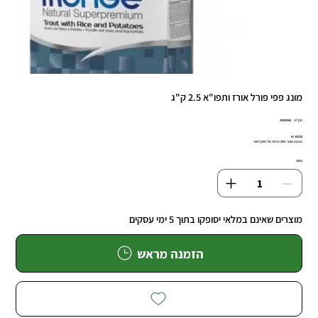
מונג פפי פורל אורז ותפו"א 2.5 ק"ג
מק"ט
מק"ט:
29000343
29000343
מחיר
מבצע מונג' 20% הנחה על השק השני
כמות
מוצרים שאינם במלאי יסופקו בתוך 5 ימי עסקים
הזמנה מראש