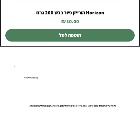
Horizon הורייזן פיור כבש 200 גרם
מחיר
הוספה לסל
VetAmin Shop
כל מה שחיית המחמד שלכם צריכה – אוכל, ציוד, פינוקים ושירות עם לב. כי אצלנו, הם באמת חלק מהמשפחה.