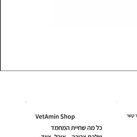
VetAmin Shop
ר קשר
כל מה שחיית המחמד
שלכם צריכה – אוכל, ציוד,