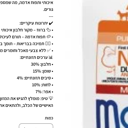
איכותי ותפוח אדמה, מה שמספק
גורים.
---
✔️ יתרונות עיקריים:
• 🦆 ברווז – מקור חלבון איכותי 
• 🥔 תפוח אדמה – תורם לעיכול
• 🧑‍⚕️ תמיכה בבריאות – תומך 
• ✅ ללא צבעי מאכל וחומרים מש
📊 ערכים תזונתיים:
• חלבון: 30%
• שומן: 15%
• סיבים תזונתיים: 4%
• לחות: 10%
• אפר: 7%
💡 טיפ: מומלץ להגיש את המזון
האישיים של הכלב, ולהתאים את 
כמות