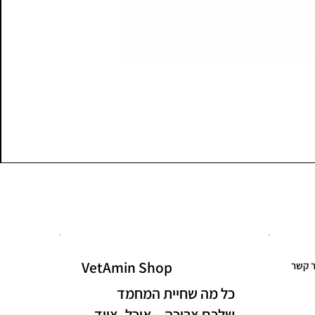
VetAmin Shop
ר קשר
כל מה שחיית המחמד
שלכם צריכה – אוכל, ציוד,