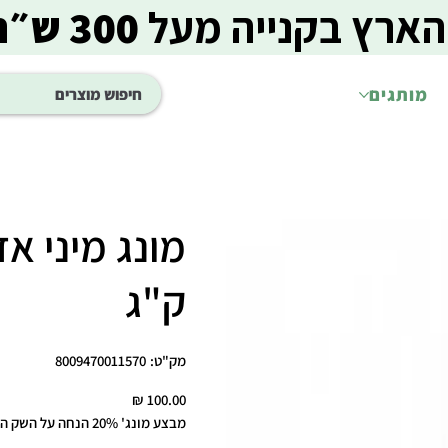
הארץ בקנייה מעל
300 ש״ח
מותגים
ק"ג
מק"ט
מק"ט:
8009470011570
8009470011570
מחיר
מבצע מונג' 20% הנחה על השק השני