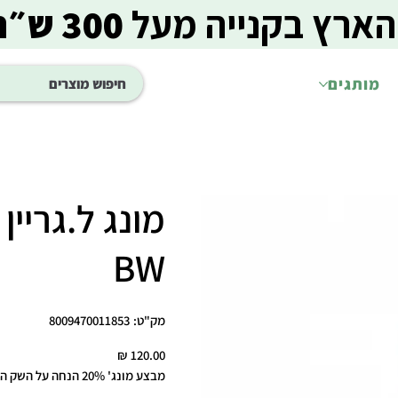
הארץ בקנייה מעל
300 ש״ח
מותגים
BW
מק"ט
מק"ט:
8009470011853
8009470011853
מחיר
מבצע מונג' 20% הנחה על השק השני