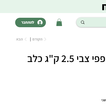
להתחבר
הקודם
הבא
מונג ל.גריין פפי צבי 2.5 ק"ג כלב