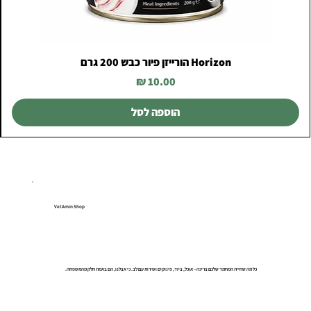
Horizon הורייזן פיור כבש 200 גרם
מחיר
הוספה לסל
VetAmin Shop
כל מה שחיית המחמד שלכם צריכה – אוכל, ציוד, פינוקים ושירות עם לב. כי אצלנו, הם באמת חלק מהמשפחה.