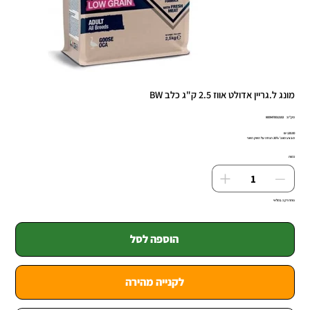
מונג ל.גריין אדולט אווז 2.5 ק"ג כלב BW
מק"ט
מק"ט:
8009470012102
8009470012
מחיר
מבצע מונג' 20% הנחה על השק השני
כמות
נותרו רק 1 במלאי
הוספה לסל
לקנייה מהירה