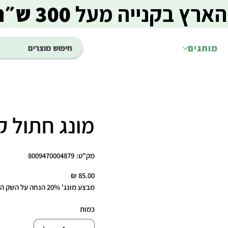
הארץ בקנייה מעל
300 ש״ח
מותגים
מונג חתול קיטן ע
מק"ט
מק"ט:
8009470004879
8009470004879
מחיר
מבצע מונג' 20% הנחה על השק השני
כמות