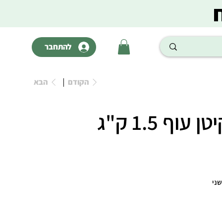
להתחבר
הקודם
הבא
וף 1.5 ק"ג