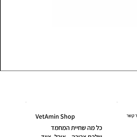
VetAmin Shop
ר קשר
כל מה שחיית המחמד
שלכם צריכה – אוכל, ציוד,