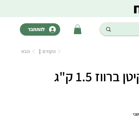
להתחבר
הקודם
הבא
רווז 1.5 ק"ג