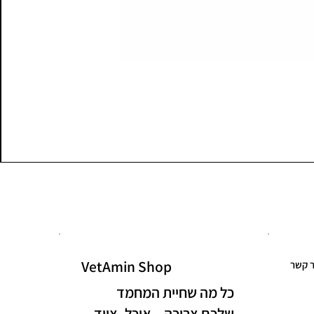
VetAmin Shop
ר קשר
כל מה שחיית המחמד
שלכם צריכה – אוכל, ציוד,