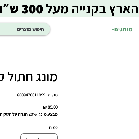
הארץ בקנייה מעל
300 ש״ח
מותגים
מונג חתול קיטן ב
מק"ט
מק"ט:
8009470011099
8009470011099
מחיר
מבצע מונג' 20% הנחה על השק השני
כמות