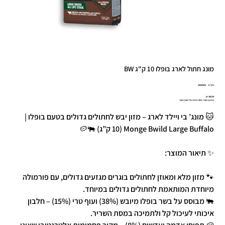
מונג חתול לארג בופלו 10 ק"ג BW
מק"ט
מק"ט:
29000302
29000302
מחיר
מבצע מונג' 20% הנחה על השק השני
🐱 מונג’ בי ויילד לארג – מזון יבש לחתולים גדולים בטעם בופלו |
Monge Bwild Large Buffalo (10 ק”ג) 🐃🥔
✨ תיאור המוצר:
🐾 מזון מלא ומאוזן לחתולים בוגרים מגזעים גדולים, עם פורמולה
מיוחדת המותאמת לחתולים גדולים במיוחד.
🐃 מבוסס על בשר בופלו מיובש (38%) ועוף טרי (15%) – חלבון
איכותי לעיכול קל ולתמיכה במסת השריר.