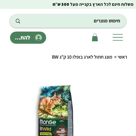
משלוח חינם לכל הארץ בקנייה מעל
300 ש״ח
להתחבר
ראשי
>
מונג חתול לארג בופלו 10 ק"ג BW