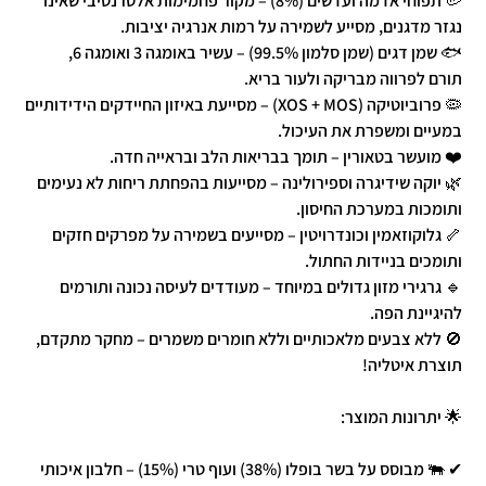
🥔 תפוחי אדמה ועדשים (8%) – מקור פחמימות אלטרנטיבי שאינו
נגזר מדגנים, מסייע לשמירה על רמות אנרגיה יציבות.
🐟 שמן דגים (שמן סלמון 99.5%) – עשיר באומגה 3 ואומגה 6,
תורם לפרווה מבריקה ולעור בריא.
🦠 פרוביוטיקה (XOS + MOS) – מסייעת באיזון החיידקים הידידותיים
במעיים ומשפרת את העיכול.
❤️ מועשר בטאורין – תומך בבריאות הלב ובראייה חדה.
🌿 יוקה שידיגרה וספירולינה – מסייעות בהפחתת ריחות לא נעימים
ותומכות במערכת החיסון.
🦴 גלוקוזאמין וכונדרויטין – מסייעים בשמירה על מפרקים חזקים
ותומכים בניידות החתול.
🔹 גרגירי מזון גדולים במיוחד – מעודדים לעיסה נכונה ותורמים
להיגיינת הפה.
🚫 ללא צבעים מלאכותיים וללא חומרים משמרים – מחקר מתקדם,
תוצרת איטליה!
🌟 יתרונות המוצר:
✔ 🐃 מבוסס על בשר בופלו (38%) ועוף טרי (15%) – חלבון איכותי