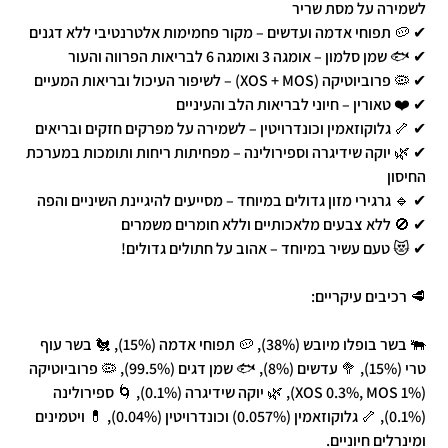
לשמירה על מסת שריר
✔ 🥔 תפוחי אדמה ועדשים – מקור פחמימות אלטרנטיבי ללא דגנים
✔ 🐟 שמן סלמון – אומגה 3 ואומגה 6 לבריאות הפרווה והעור
✔ 🦠 פרוביוטיקה (XOS + MOS) – לשיפור העיכול ובריאות המעיים
✔ ❤️ טאורין – חיוני לבריאות הלב והעיניים
✔ 🦴 גלוקוזאמין וכונדרויטין – לשמירה על מפרקים חזקים ובריאים
✔ 🌿 יוקה שידיגרה וספירולינה – מפחיתות ריחות ותומכות במערכת
החיסון
✔ 🔹 גרגירי מזון גדולים במיוחד – מסייעים להיגיינת השיניים והפה
✔ 🚫 ללא צבעים מלאכותיים וללא חומרים משמרים
✔ 😻 טעם עשיר במיוחד – אהוב על חתולים גדולים!
🥩 רכיבים עיקריים:
🐃 בשר בופלו מיובש (38%), 🥔 תפוחי אדמה (15%), 🐔 בשר עוף
טרי (15%), 🥦 עדשים (8%), 🐟 שמן דגים (99.5%), 🦠 פרוביוטיקה
(XOS 0.3%, MOS 1%), 🌿 יוקה שידיגרה (0.1%), 🌀 ספירולינה
(0.1%), 🦴 גלוקוזאמין (0.057%) וכונדרויטין (0.04%), 💊 ויטמינים
ומינרלים חיוניים.