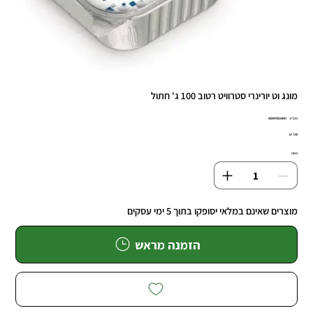
מונג וט יורינרי סטרוויט רטוב 100 ג' חתול
מק"ט
מק"ט:
8009470014847
8009470014
מחיר
כמות
מוצרים שאינם במלאי יסופקו בתוך 5 ימי עסקים
הזמנה מראש