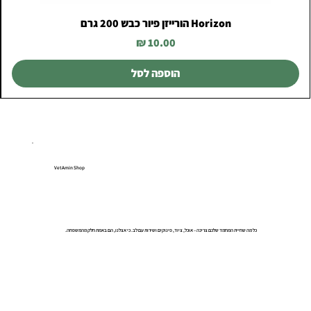
Horizon הורייזן פיור כבש 200 גרם
מחיר
הוספה לסל
VetAmin Shop
כל מה שחיית המחמד שלכם צריכה – אוכל, ציוד, פינוקים ושירות עם לב. כי אצלנו, הם באמת חלק מהמשפחה.