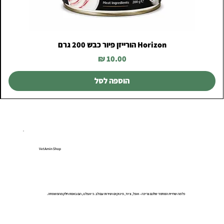
Horizon הורייזן פיור כבש 200 גרם
מחיר
הוספה לסל
VetAmin Shop
כל מה שחיית המחמד שלכם צריכה – אוכל, ציוד, פינוקים ושירות עם לב. כי אצלנו, הם באמת חלק מהמשפחה.