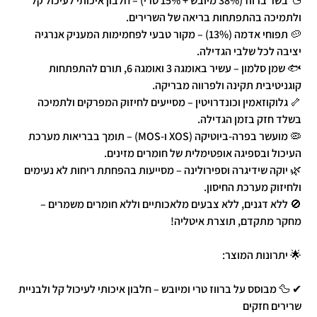
🦆 בשר ברווז (38% מיובש + 15% טרי) – חלבון איכותי לעיכול קל
ולתמיכה בהתפתחות בריאה של השרירים.
🥔 תפוחי אדמה (13%) – מקור טבעי לפחמימות המעניק אנרגיה
יציבה לכל שלבי הגדילה.
🐟 שמן סלמון – עשיר באומגה 3 ואומגה 6, תורם להתפתחות
קוגניטיבית תקינה ולפרווה מבריקה.
🦴 גלוקוזאמין וכונדרויטין – מסייעים לחיזוק המפרקים ולתמיכה
בשלד חזק בזמן הגדילה.
🦠 מועשר בפרה-ביוטיקה (XOS ו-MOS) – תומך בבריאות מערכת
העיכול ובספיגה אופטימלית של חומרים מזינים.
🌿 יוקה שידיגרה וספירולינה – מסייעות בהפחתת ריחות לא נעימים
ולחיזוק מערכת החיסון.
🚫 ללא דגנים, ללא צבעים מלאכותיים וללא חומרים משמרים –
מחקר מתקדם, תוצרת איטליה!
🌟 יתרונות המוצר:
✔ 🦆 מבוסס על ברווז טרי ומיובש – חלבון איכותי לעיכול קל ולבניית
שרירים חזקים