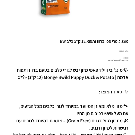
מונג ג.פרי פפי ברווז ותפוא 12 ק"ג כלב BW
מק"ט
מק"ט:
29000268
29000268
מחיר
מבצע מונג' 20% הנחה על השק השני
🐶 מונג’ בי ויילד פאפי מזון יבש לגורי כלבים בטעם ברווז ותפוח
אדמה | Monge Bwild Puppy Duck & Potato (12 ק”ג) 🦆🥔
✨ תיאור המוצר:
🐾 מזון מלא ומאוזן המיועד במיוחד לגורי כלבים מכל הגזעים,
עם מעל 65% רכיבים מן החי!
🌿 מתכון נטול דגנים (Grain Free) – מתאים במיוחד לגורים עם
רגישויות למזון ודגנים.