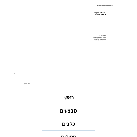
vetaminshop@gmail.com
איסוף עצמי מהחנות:
בתיאום מראש בלבד
שעות פעילות
ימים א-ה: 9:00 עד 20:00
יום שישי 9:00 עד 15:00
ניווט באתר
ראשי
מבצעים
כלבים
חתולים