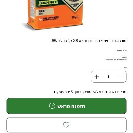
מונג ג.פרי מיני אד. ברווז תפוא 2.5 ק"ג כלב BW
מק"ט
מק"ט:
29000280
29000280
מחיר
מבצע מונג' 20% הנחה על השק השני
כמות
מוצרים שאינם במלאי יסופקו בתוך 5 ימי עסקים
הזמנה מראש