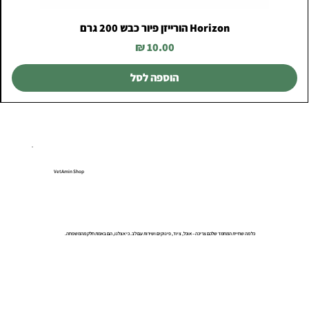
Horizon הורייזן פיור כבש 200 גרם
מחיר
הוספה לסל
VetAmin Shop
כל מה שחיית המחמד שלכם צריכה – אוכל, ציוד, פינוקים ושירות עם לב. כי אצלנו, הם באמת חלק מהמשפחה.