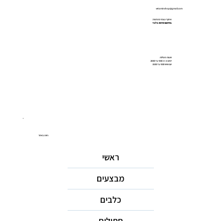
vetaminshop@gmail.com
איסוף עצמי מהחנות:
בתיאום מראש בלבד
שעות פעילות
ימים א-ה: 9:00 עד 20:00
יום שישי 9:00 עד 15:00
ניווט באתר
ראשי
מבצעים
כלבים
חתולים