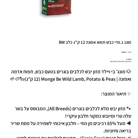
מונג ג.פרי כבש תפוא אפונה 12 ק"ג כלב BW
מק"ט
מק"ט:
29000267
29000267
מחיר
מבצע מונג' 20% הנחה על השק השני
🐶 מונג’ בי ויילד מזון יבש לכלבים בוגרים בטעם כבש, תפוח אדמה
ואפונה | Monge Be Wild Lamb, Potato & Peas (12 ק”ג)🐑🥔🌱
✨ תיאור המוצר:
🐾 מזון יבש מלא לכלבים בוגרים (All Breeds), המבוסס על בשר
טלה טרי ומיובש כמקור חלבון עיקרי!
🥩 מעל 65% רכיבים מן החי – חלבון איכותי לשמירה על מסת שריר
בריאה וחיוניות.