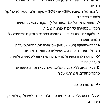
🌿 נטול דגנים (Grain Free) – מתאים לכלבים עם רגישות למזון
ודגנים.
🐑 בשר טלה (מיובש 38% + טרי 10%) – מקור חלבון עשיר לעיכול קל
ולחיזוק השרירים.
🥔 תפוחי אדמה (14%) ואפונה (4%) – מקור טבעי לפחמימות,
המסייע בשמירה על רמות אנרגיה יציבות.
🦴 גלוקוזאמין וכונדרויטין – לתמיכה במפרקים חזקים ולשמירה על
תנועה חופשית.
🦠 פרה-ביוטיקה (XOS ו-MOS) – משפרת את בריאות מערכת
העיכול ומעודדת ספיגה אופטימלית של חומרים מזינים.
🌿 יוקה שידיגרה וספירולינה – להפחתת ריחות לא נעימים ולחיזוק
מערכת החיסון.
🚫 ללא דגנים, ללא צבעים מלאכותיים וללא חומרים משמרים –
מחקר מתקדם, תוצרת איטליה!
🌟 יתרונות המוצר:
✔ 🐑 מבוסס על טלה טרי ומיובש – חלבון איכותי לעיכול קל ולחיזוק
השרירים