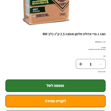
מונג ג.פרי אדולט סלמון ואפונה 2.5 ק"ג כלב BW
מק"ט
מק"ט:
8009470011716
8009470011
מחיר
מבצע מונג' 20% הנחה על השק השני
כמות
נותרו רק 3 במלאי
הוספה לסל
לקנייה מהירה