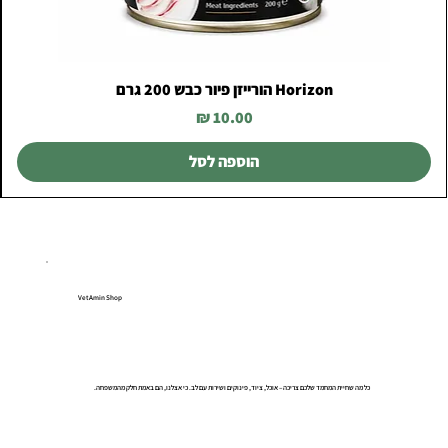
Horizon הורייזן פיור כבש 200 גרם
מחיר
הוספה לסל
VetAmin Shop
כל מה שחיית המחמד שלכם צריכה – אוכל, ציוד, פינוקים ושירות עם לב. כי אצלנו, הם באמת חלק מהמשפחה.