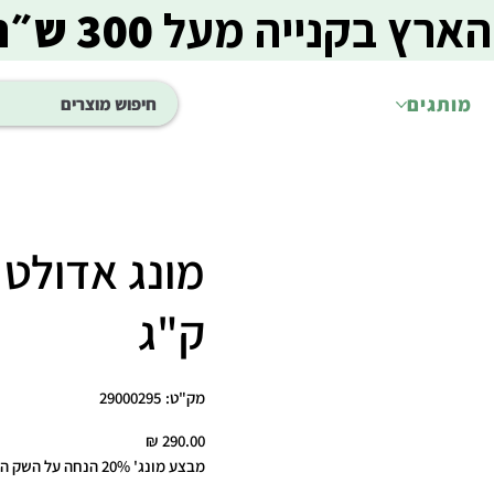
הארץ בקנייה מעל
300 ש״ח
מותגים
ק"ג
מק"ט
מק"ט:
29000295
29000295
מחיר
מבצע מונג' 20% הנחה על השק השני