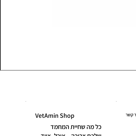
VetAmin Shop
ר קשר
כל מה שחיית המחמד
שלכם צריכה – אוכל, ציוד,