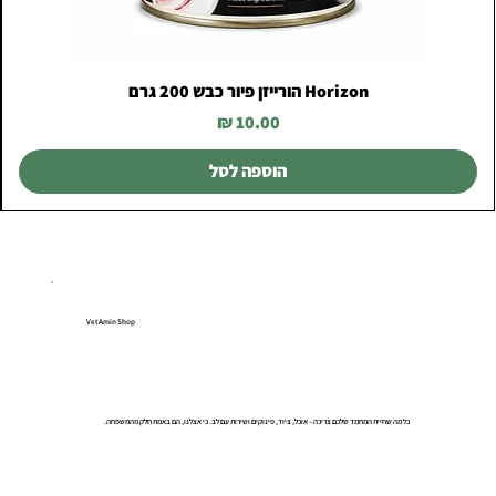
Horizon הורייזן פיור כבש 200 גרם
מחיר
הוספה לסל
VetAmin Shop
כל מה שחיית המחמד שלכם צריכה – אוכל, ציוד, פינוקים ושירות עם לב. כי אצלנו, הם באמת חלק מהמשפחה.