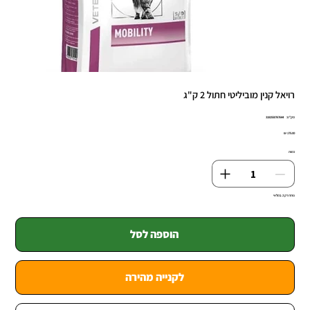
רויאל קנין מוביליטי חתול 2 ק"ג
מק"ט
מק"ט:
3182550767644
3182550767
מחיר
כמות
נותרו רק 2 במלאי
הוספה לסל
לקנייה מהירה