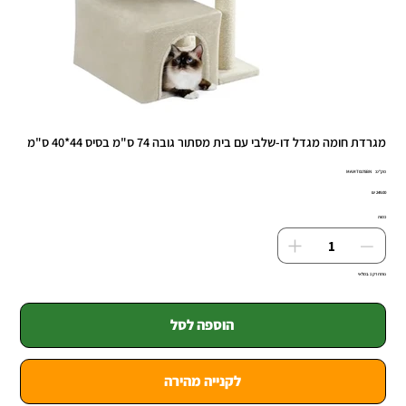
מגרדת חומה מגדל דו-שלבי עם בית מסתור גובה 74 ס"מ בסיס 44*40 ס"מ
מק"ט
מק"ט:
MAMT0175BN
MAMT0175BN
מחיר
כמות
נותרו רק 1 במלאי
הוספה לסל
לקנייה מהירה