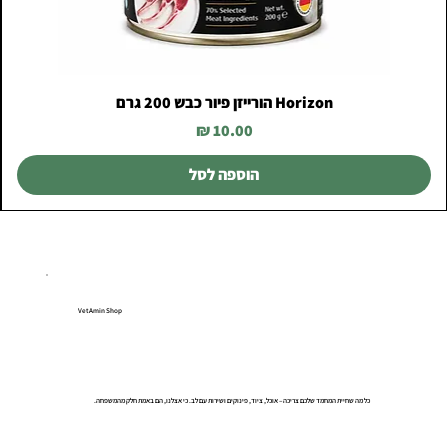
Horizon הורייזן פיור כבש 200 גרם
מחיר
הוספה לסל
VetAmin Shop
כל מה שחיית המחמד שלכם צריכה – אוכל, ציוד, פינוקים ושירות עם לב. כי אצלנו, הם באמת חלק מהמשפחה.