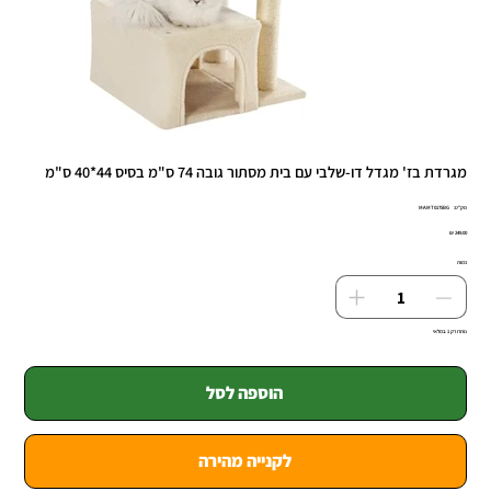
מגרדת בז' מגדל דו-שלבי עם בית מסתור גובה 74 ס"מ בסיס 44*40 ס"מ
מק"ט
מק"ט:
MAMT0175BG
MAMT0175B
מחיר
כמות
נותרו רק 1 במלאי
הוספה לסל
לקנייה מהירה