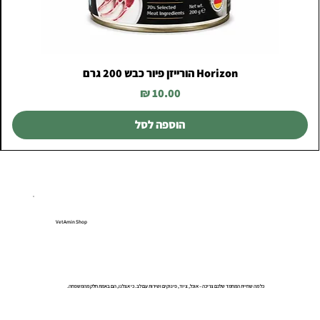
Horizon הורייזן פיור כבש 200 גרם
מחיר
הוספה לסל
VetAmin Shop
כל מה שחיית המחמד שלכם צריכה – אוכל, ציוד, פינוקים ושירות עם לב. כי אצלנו, הם באמת חלק מהמשפחה.