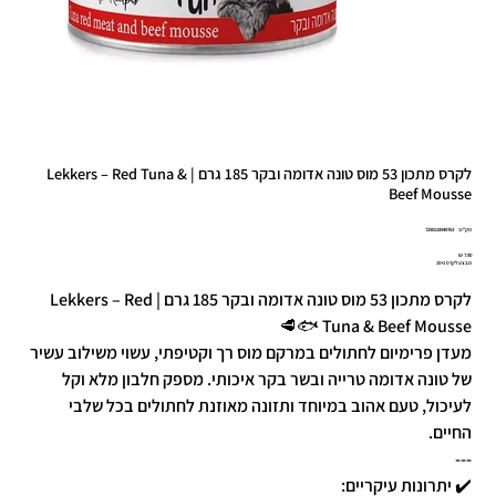
לקרס מתכון 53 מוס טונה אדומה ובקר 185 גרם | Lekkers – Red Tuna &
Beef Mousse
מק"ט
מק"ט:
7290118949763
7290118949
מחיר
מבצע לקרס 10+1
לקרס מתכון 53 מוס טונה אדומה ובקר 185 גרם | Lekkers – Red
Tuna & Beef Mousse 🐟🥩
מעדן פרימיום לחתולים במרקם מוס רך וקטיפתי, עשוי משילוב עשיר
של טונה אדומה טרייה ובשר בקר איכותי. מספק חלבון מלא וקל
לעיכול, טעם אהוב במיוחד ותזונה מאוזנת לחתולים בכל שלבי
החיים.
---
✔️ יתרונות עיקריים: