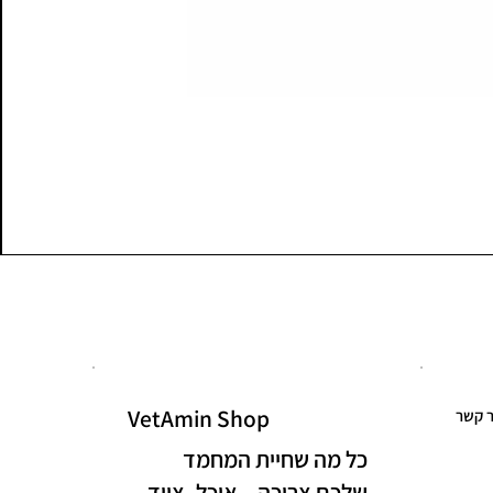
VetAmin Shop
ר קשר
כל מה שחיית המחמד
שלכם צריכה – אוכל, ציוד,