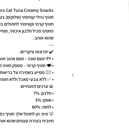
rs Cat Tuna Creamy Snacks 🐾🐟
חטיף נוזלי קטיפתי (שלוקים) בט
חטיף קרמי וקטיפתי לחתולים בטע
החטיף מכיל חלבון איכותי, מס
שהוא אוהב.
---
✔️ יתרונות עיקריים:
• 🐟 טעם טונה – טעם אהוב וטע
• 🍽️ חטיף קרמי – מספק חוויה 
• 🧑‍⚕️ מסייע בשמירה על בריאו
• ✅ ללא צבעי מאכל וללא חומר
📊 ערכים תזונתיים:
• חלבון: 7%
• שומן: 3%
• לחות: 80%
💡 טיפ: תן לחתול שלך חטיף כפ
חיובית בעזרת טעמים שהוא אוה