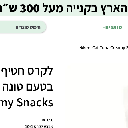
הארץ בקנייה מעל
300 ש״ח
מותגים
לקרס חטיף נ
my Snacks
מחיר
מבצע לקרס 10+1